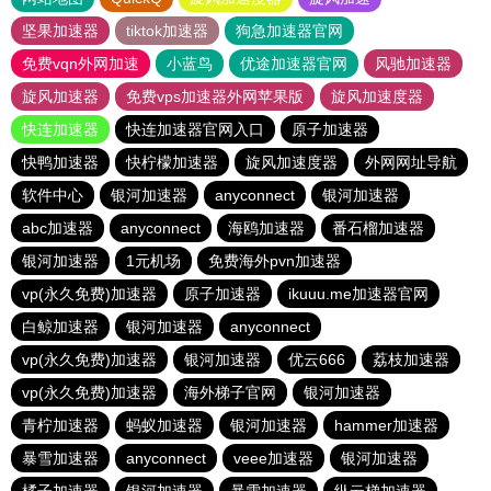
坚果加速器
tiktok加速器
狗急加速器官网
免费vqn外网加速
小蓝鸟
优途加速器官网
风驰加速器
旋风加速器
免费vps加速器外网苹果版
旋风加速度器
快连加速器
快连加速器官网入口
原子加速器
快鸭加速器
快柠檬加速器
旋风加速度器
外网网址导航
软件中心
银河加速器
anyconnect
银河加速器
abc加速器
anyconnect
海鸥加速器
番石榴加速器
银河加速器
1元机场
免费海外pvn加速器
vp(永久免费)加速器
原子加速器
ikuuu.me加速器官网
白鲸加速器
银河加速器
anyconnect
vp(永久免费)加速器
银河加速器
优云666
荔枝加速器
vp(永久免费)加速器
海外梯子官网
银河加速器
青柠加速器
蚂蚁加速器
银河加速器
hammer加速器
暴雪加速器
anyconnect
veee加速器
银河加速器