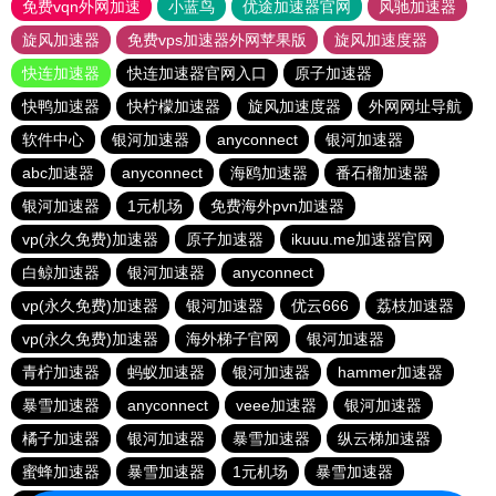
免费vqn外网加速
小蓝鸟
优途加速器官网
风驰加速器
旋风加速器
免费vps加速器外网苹果版
旋风加速度器
快连加速器
快连加速器官网入口
原子加速器
快鸭加速器
快柠檬加速器
旋风加速度器
外网网址导航
软件中心
银河加速器
anyconnect
银河加速器
abc加速器
anyconnect
海鸥加速器
番石榴加速器
银河加速器
1元机场
免费海外pvn加速器
vp(永久免费)加速器
原子加速器
ikuuu.me加速器官网
白鲸加速器
银河加速器
anyconnect
vp(永久免费)加速器
银河加速器
优云666
荔枝加速器
vp(永久免费)加速器
海外梯子官网
银河加速器
青柠加速器
蚂蚁加速器
银河加速器
hammer加速器
暴雪加速器
anyconnect
veee加速器
银河加速器
橘子加速器
银河加速器
暴雪加速器
纵云梯加速器
蜜蜂加速器
暴雪加速器
1元机场
暴雪加速器