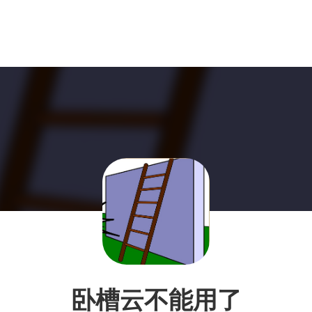
卧槽云不能用了