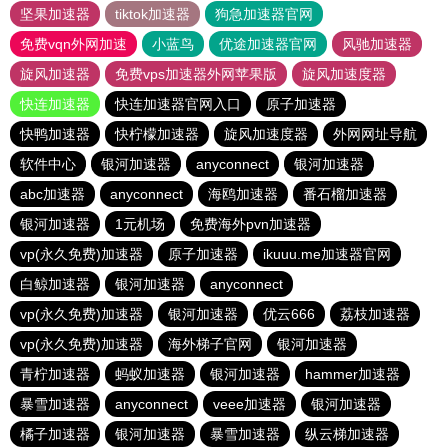
坚果加速器
tiktok加速器
狗急加速器官网
免费vqn外网加速
小蓝鸟
优途加速器官网
风驰加速器
旋风加速器
免费vps加速器外网苹果版
旋风加速度器
快连加速器
快连加速器官网入口
原子加速器
快鸭加速器
快柠檬加速器
旋风加速度器
外网网址导航
软件中心
银河加速器
anyconnect
银河加速器
abc加速器
anyconnect
海鸥加速器
番石榴加速器
银河加速器
1元机场
免费海外pvn加速器
vp(永久免费)加速器
原子加速器
ikuuu.me加速器官网
白鲸加速器
银河加速器
anyconnect
vp(永久免费)加速器
银河加速器
优云666
荔枝加速器
vp(永久免费)加速器
海外梯子官网
银河加速器
青柠加速器
蚂蚁加速器
银河加速器
hammer加速器
暴雪加速器
anyconnect
veee加速器
银河加速器
橘子加速器
银河加速器
暴雪加速器
纵云梯加速器