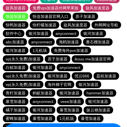
旋风加速器
免费vps加速器外网苹果版
旋风加速度器
快连加速器
快连加速器官网入口
原子加速器
快鸭加速器
快柠檬加速器
旋风加速度器
外网网址导航
软件中心
银河加速器
anyconnect
银河加速器
abc加速器
anyconnect
海鸥加速器
番石榴加速器
银河加速器
1元机场
免费海外pvn加速器
vp(永久免费)加速器
原子加速器
ikuuu.me加速器官网
白鲸加速器
银河加速器
anyconnect
vp(永久免费)加速器
银河加速器
优云666
荔枝加速器
vp(永久免费)加速器
海外梯子官网
银河加速器
青柠加速器
蚂蚁加速器
银河加速器
hammer加速器
暴雪加速器
anyconnect
veee加速器
银河加速器
橘子加速器
银河加速器
暴雪加速器
纵云梯加速器
蜜蜂加速器
暴雪加速器
1元机场
暴雪加速器