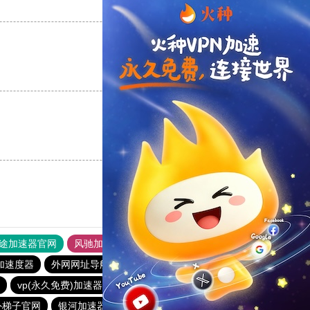
支持
[0]
反对
[0]
支持
[0]
反对
[0]
支持
[0]
反对
[0]
途加速器官网
风驰加速器
旋风加速器
加速度器
外网网址导航
软件中心
银河加速器
vp(永久免费)加速器
原子加速器
ikuuu.me加速器官网
外梯子官网
银河加速器
青柠加速器
蚂蚁加速器