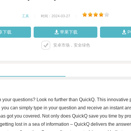
工具
|
时间：2024-03-27
|
卓下载
苹果下载
安卓市场，安全绿色
o your questions? Look no further than QuickQ. This innovative p
, you can simply type in your question and receive an instant an
Q has got you covered. Not only does QuickQ save you time by pr
or getting lost in a sea of information – QuickQ delivers the an