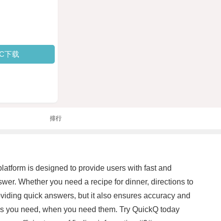
PC下载
排行
latform is designed to provide users with fast and
swer. Whether you need a recipe for dinner, directions to
oviding quick answers, but it also ensures accuracy and
swers you need, when you need them. Try QuickQ today