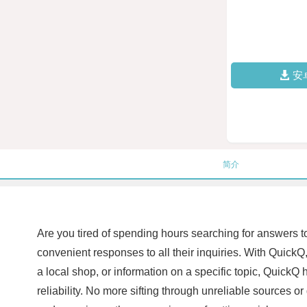
安
简介
Are you tired of spending hours searching for answers t
convenient responses to all their inquiries. With QuickQ
a local shop, or information on a specific topic, Quick
reliability. No more sifting through unreliable sources 