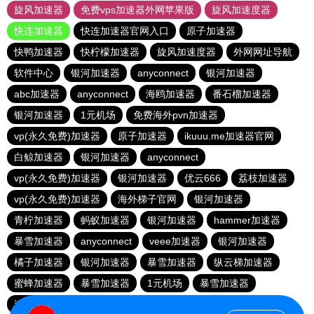
旋风加速器
免费vps加速器外网苹果版
旋风加速度器
快连加速器
快连加速器官网入口
原子加速器
快鸭加速器
快柠檬加速器
旋风加速度器
外网网址导航
软件中心
银河加速器
anyconnect
银河加速器
abc加速器
anyconnect
海鸥加速器
番石榴加速器
银河加速器
1元机场
免费海外pvn加速器
vp(永久免费)加速器
原子加速器
ikuuu.me加速器官网
白鲸加速器
银河加速器
anyconnect
vp(永久免费)加速器
银河加速器
优云666
荔枝加速器
vp(永久免费)加速器
海外梯子官网
银河加速器
青柠加速器
蚂蚁加速器
银河加速器
hammer加速器
暴雪加速器
anyconnect
veee加速器
银河加速器
橘子加速器
银河加速器
暴雪加速器
纵云梯加速器
蜜蜂加速器
暴雪加速器
1元机场
暴雪加速器
速鹰666
青柠加速器