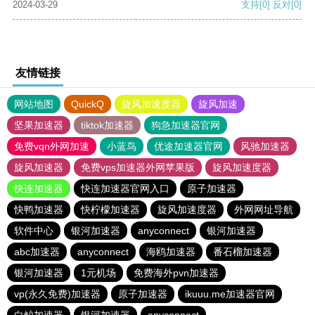
2024-03-29
支持
[0]
反对
[0]
友情链接
网站地图
QuickQ
旋风加速度器
旋风加速
坚果加速器
tiktok加速器
狗急加速器官网
免费vqn外网加速
小蓝鸟
优途加速器官网
风驰加速器
旋风加速器
免费vps加速器外网苹果版
旋风加速度器
快连加速器
快连加速器官网入口
原子加速器
快鸭加速器
快柠檬加速器
旋风加速度器
外网网址导航
软件中心
银河加速器
anyconnect
银河加速器
abc加速器
anyconnect
海鸥加速器
番石榴加速器
银河加速器
1元机场
免费海外pvn加速器
vp(永久免费)加速器
原子加速器
ikuuu.me加速器官网