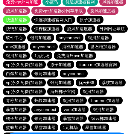
免费vqn外网加速
小蓝鸟
优途加速器官网
风驰加速器
旋风加速器
免费vps加速器外网苹果版
旋风加速度器
快连加速器
快连加速器官网入口
原子加速器
快鸭加速器
快柠檬加速器
旋风加速度器
外网网址导航
软件中心
银河加速器
anyconnect
银河加速器
abc加速器
anyconnect
海鸥加速器
番石榴加速器
银河加速器
1元机场
免费海外pvn加速器
vp(永久免费)加速器
原子加速器
ikuuu.me加速器官网
白鲸加速器
银河加速器
anyconnect
vp(永久免费)加速器
银河加速器
优云666
荔枝加速器
vp(永久免费)加速器
海外梯子官网
银河加速器
青柠加速器
蚂蚁加速器
银河加速器
hammer加速器
暴雪加速器
anyconnect
veee加速器
银河加速器
橘子加速器
银河加速器
暴雪加速器
纵云梯加速器
蜜蜂加速器
暴雪加速器
1元机场
暴雪加速器