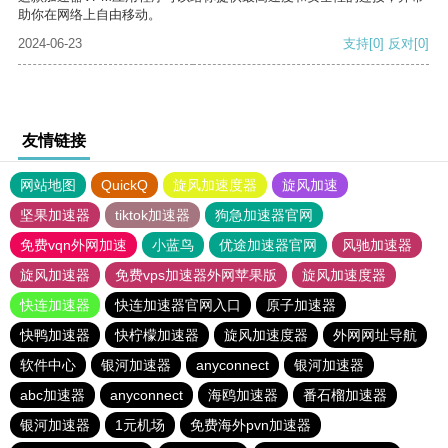
助你在网络上自由移动。
2024-06-23
支持
[0]
反对
[0]
友情链接
网站地图
QuickQ
旋风加速度器
旋风加速
坚果加速器
tiktok加速器
狗急加速器官网
免费vqn外网加速
小蓝鸟
优途加速器官网
风驰加速器
旋风加速器
免费vps加速器外网苹果版
旋风加速度器
快连加速器
快连加速器官网入口
原子加速器
快鸭加速器
快柠檬加速器
旋风加速度器
外网网址导航
软件中心
银河加速器
anyconnect
银河加速器
abc加速器
anyconnect
海鸥加速器
番石榴加速器
银河加速器
1元机场
免费海外pvn加速器