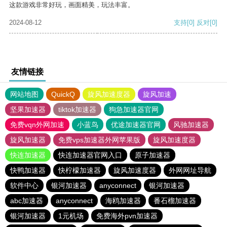
这款游戏非常好玩，画面精美，玩法丰富。
2024-08-12
支持
[0]
反对
[0]
友情链接
网站地图
QuickQ
旋风加速度器
旋风加速
坚果加速器
tiktok加速器
狗急加速器官网
免费vqn外网加速
小蓝鸟
优途加速器官网
风驰加速器
旋风加速器
免费vps加速器外网苹果版
旋风加速度器
快连加速器
快连加速器官网入口
原子加速器
快鸭加速器
快柠檬加速器
旋风加速度器
外网网址导航
软件中心
银河加速器
anyconnect
银河加速器
abc加速器
anyconnect
海鸥加速器
番石榴加速器
银河加速器
1元机场
免费海外pvn加速器