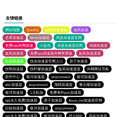
友情链接
网站地图
QuickQ
旋风加速度器
旋风加速
坚果加速器
tiktok加速器
狗急加速器官网
免费vqn外网加速
小蓝鸟
优途加速器官网
风驰加速器
旋风加速器
免费vps加速器外网苹果版
旋风加速度器
快连加速器
快连加速器官网入口
原子加速器
快鸭加速器
快柠檬加速器
旋风加速度器
外网网址导航
软件中心
银河加速器
anyconnect
银河加速器
abc加速器
anyconnect
海鸥加速器
番石榴加速器
银河加速器
1元机场
免费海外pvn加速器
vp(永久免费)加速器
原子加速器
ikuuu.me加速器官网
白鲸加速器
银河加速器
anyconnect
vp(永久免费)加速器
银河加速器
优云666
荔枝加速器