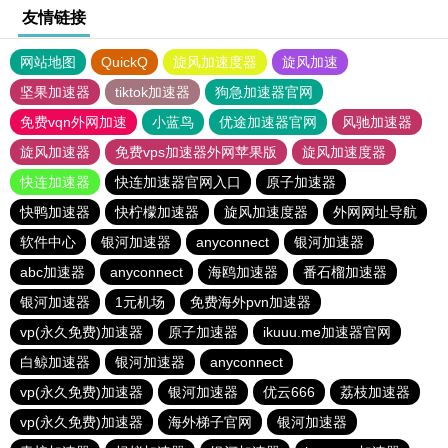
友情链接
网站地图
QuickQ
旋风加速度器
旋风加速
坚果加速器
tiktok加速器
狗急加速器官网
免费vqn外网加速
小蓝鸟
优途加速器官网
风驰加速器
旋风加速器
免费vps加速器外网苹果版
旋风加速度器
快连加速器
快连加速器官网入口
原子加速器
快鸭加速器
快柠檬加速器
旋风加速度器
外网网址导航
软件中心
银河加速器
anyconnect
银河加速器
abc加速器
anyconnect
海鸥加速器
番石榴加速器
银河加速器
1元机场
免费海外pvn加速器
vp(永久免费)加速器
原子加速器
ikuuu.me加速器官网
白鲸加速器
银河加速器
anyconnect
vp(永久免费)加速器
银河加速器
优云666
荔枝加速器
vp(永久免费)加速器
海外梯子官网
银河加速器