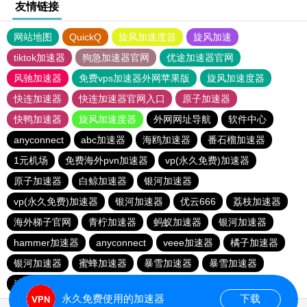
友情链接
网站地图
QuickQ
旋风加速度器
旋风加速
tiktok加速器
狗急加速器官网
优途加速器官网
风驰加速器
免费vps加速器外网苹果版
旋风加速度器
快连加速器
快连加速器官网入口
原子加速器
快鸭加速器
旋风加速度器
外网网址导航
软件中心
anyconnect
abc加速器
海鸥加速器
番石榴加速器
1元机场
免费海外pvn加速器
vp(永久免费)加速器
原子加速器
白鲸加速器
银河加速器
vp(永久免费)加速器
银河加速器
优云666
荔枝加速器
海外梯子官网
青柠加速器
蚂蚁加速器
银河加速器
hammer加速器
anyconnect
veee加速器
橘子加速器
银河加速器
蜜蜂加速器
暴雪加速器
暴雪加速器
速鹰666
青柠加速器
永久免费使用的加速器
下载