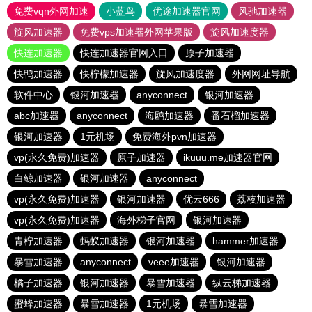
免费vqn外网加速
小蓝鸟
优途加速器官网
风驰加速器
旋风加速器
免费vps加速器外网苹果版
旋风加速度器
快连加速器
快连加速器官网入口
原子加速器
快鸭加速器
快柠檬加速器
旋风加速度器
外网网址导航
软件中心
银河加速器
anyconnect
银河加速器
abc加速器
anyconnect
海鸥加速器
番石榴加速器
银河加速器
1元机场
免费海外pvn加速器
vp(永久免费)加速器
原子加速器
ikuuu.me加速器官网
白鲸加速器
银河加速器
anyconnect
vp(永久免费)加速器
银河加速器
优云666
荔枝加速器
vp(永久免费)加速器
海外梯子官网
银河加速器
青柠加速器
蚂蚁加速器
银河加速器
hammer加速器
暴雪加速器
anyconnect
veee加速器
银河加速器
橘子加速器
银河加速器
暴雪加速器
纵云梯加速器
蜜蜂加速器
暴雪加速器
1元机场
暴雪加速器